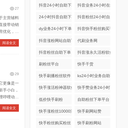
抖音24小时自助下单平台
抖音业务24小时在线下单免
27
24小时抖音自助下单平台
抖音粉丝24小时自助下单
于主营辅料
直接带动销
dy业务24小时下单平台
抖音快手粉丝购买平台
营优化，为
抖音涨粉网站自助下单
代刷业务网
阅读全文
抖音粉丝自助下单
抖音涨永久活粉软件
刷粉丝平台
快手干货
29
快手刷播粉丝软件
ks24小时业务自助下单平台
它更像是一
快手涨活粉神器软件
快手赞业务24小时下单平台
新手小白，
哩哔哩动漫
低价快手刷粉
自助粉丝下单平台
阅读全文
快手涨粉丝10000活粉
快手刷网站赞
快手粉丝购买粉丝
快手刷粉网站