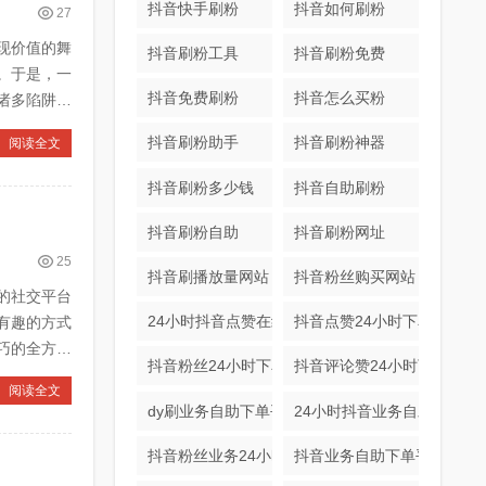
抖音快手刷粉
抖音如何刷粉
27
现价值的舞
抖音刷粉工具
抖音刷粉免费
。于是，一
抖音免费刷粉
抖音怎么买粉
诸多陷阱与
抖音刷粉助手
抖音刷粉神器
阅读全文
抖音刷粉多少钱
抖音自助刷粉
抖音刷粉自助
抖音刷粉网址
25
抖音刷播放量网站
抖音粉丝购买网站
的社交平台
24小时抖音点赞在线自助平台
抖音点赞24小时下单
有趣的方式
巧的全方位
抖音粉丝24小时下单
抖音评论赞24小时下单
阅读全文
dy刷业务自助下单平台
24小时抖音业务自助下单平
抖音粉丝业务24小时平台入口
抖音业务自助下单平台秒刷