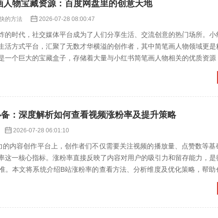
笔画人物宝藏资源：百度网盘里的创意天地
快的方法
2026-07-28 08:00:47
炸的时代，社交媒体平台成为了人们分享生活、交流创意的热门场所。小
生活方式平台，汇聚了无数才华横溢的创作者，其中简笔画人物领域更是
是一个巨大的宝藏盒子，存储着大量与小红书简笔画人物相关的优质资源
学习素材和创作灵感。#...
者必备：深度解析如何查看视频涨粉率及提升策略
2026-07-28 06:01:10
力的内容创作平台上，创作者们不仅需要关注视频的播放量、点赞数等基
率这一核心指标。涨粉率直接反映了内容对用户的吸引力和留存能力，是
准。本文将系统介绍B站涨粉率的查看方法、分析维度及优化策略，帮助
。## 一、涨粉率的核...