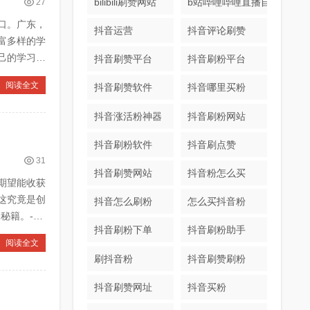
bilibili刷赞网站
b站哔哩哔哩直播自助下单
27
口。广东，
抖音运营
抖音评论刷赞
富多样的学
己的学习方
抖音刷赞平台
抖音刷粉平台
阅读全文
抖音刷赞软件
抖音哪里买粉
抖音涨活粉神器
抖音刷粉网站
抖音刷粉软件
抖音刷点赞
31
抖音刷赞网站
抖音粉怎么买
期望能收获
这究竟是创
抖音怎么刷粉
怎么买抖音粉
。---#
抖音刷粉下单
抖音刷粉助手
阅读全文
刷抖音粉
抖音刷赞刷粉
抖音刷赞网址
抖音买粉