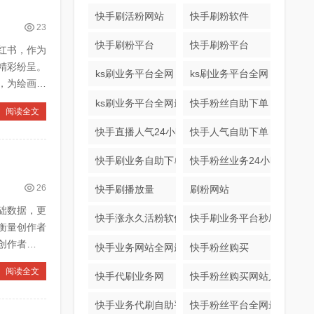
快手刷活粉网站
快手刷粉软件
23
快手刷粉平台
快手刷粉平台
红书，作为
精彩纷呈。
ks刷业务平台全网
ks刷业务平台全网
，为绘画爱
ks刷业务平台全网最低
快手粉丝自助下单
阅读全文
快手直播人气24小时下单平台
快手人气自助下单
快手刷业务自助下单平台
快手粉丝业务24小时平台入
26
快手刷播放量
刷粉网站
础数据，更
快手涨永久活粉软件
快手刷业务平台秒刷
衡量创作者
创作者实现
快手业务网站全网最低
快手粉丝购买
阅读全文
快手代刷业务网
快手粉丝购买网站入口
快手业务代刷自助平台
快手粉丝平台全网最低价