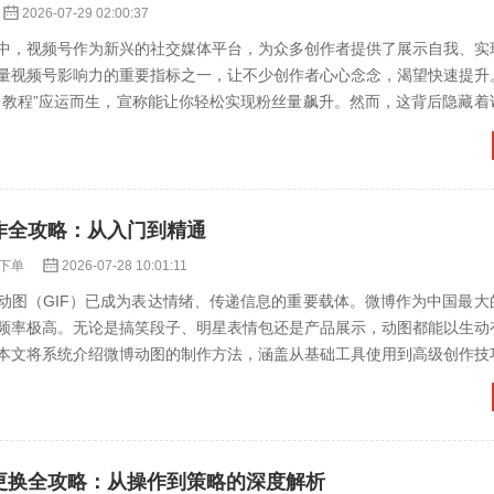
2026-07-29 02:00:37
中，视频号作为新兴的社交媒体平台，为众多创作者提供了展示自我、实
量视频号影响力的重要指标之一，让不少创作者心心念念，渴望快速提升
台教程”应运而生，宣称能让你轻松实现粉丝量飙升。然而，这背后隐藏着
虚假表象迷惑，而应探...
制作全攻略：从入门到精通
下单
2026-07-28 10:01:11
动图（GIF）已成为表达情绪、传递信息的重要载体。微博作为中国最大
频率极高。无论是搞笑段子、明星表情包还是产品展示，动图都能以生动
本文将系统介绍微博动图的制作方法，涵盖从基础工具使用到高级创作技
础认知### 1...
像更换全攻略：从操作到策略的深度解析